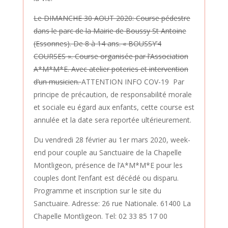
Le DIMANCHE 30 AOUT 2020: Course pédestre
dans le parc de la Mairie de Boussy St Antoine
(Essonnes). De 8 à 14 ans. « BOUSSY’4
COURSES ». Course organisée par l’Association
A*M*M*E. Avec atelier poteries et intervention
d’un musicien.
ATTENTION INFO COV-19 Par
principe de précaution, de responsabilité morale
et sociale eu égard aux enfants, cette course est
annulée et la date sera reportée ultérieurement.
Du vendredi 28 février au 1er mars 2020, week-
end pour couple au Sanctuaire de la Chapelle
Montligeon, présence de l’A*M*M*E pour les
couples dont l’enfant est décédé ou disparu.
Programme et inscription sur le site du
Sanctuaire. Adresse: 26 rue Nationale. 61400 La
Chapelle Montligeon. Tel: 02 33 85 17 00